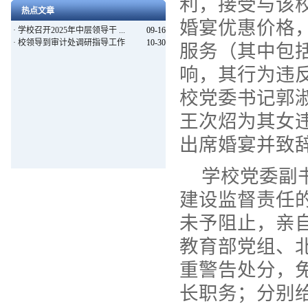
利，接受与该
热点文章
婚宴优惠价格
·
学校召开2025年中层领导干 ...
09-16
·
校领导到审计处调研指导工作
10-30
服务（其中包
响，其行为违
校党委书记郭
王次炤为其女
出席婚宴并致
学校党委副
建设监督责任
未予阻止，亲
教育部党组、
重警告处分，
长职务；分别