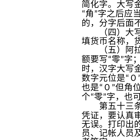
简化字。大写
角
字之后应
“
”
的，分字后面
（四）大写金
填货币名称，
（五）阿拉
额要写
零
字
“
”
时，汉字大写
数字元位是
０
“
也是
０
但角
“
”
个
零
字，也
“
”
第五十三
凭证，要认真
无误。打印出
员、记帐人员