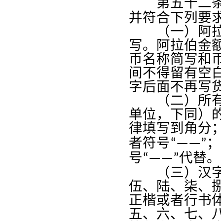
第五十二
并符合下列要
（一）阿拉伯
写。阿拉伯金
币名称简写和
间不得留有空
字后面不再写
（二）所有以
单位，下同）
律填写到角分
者符号
；
“——”
号
代替。
“——”
（三）汉字大
伍、陆、柒、
正楷或者行书
五、六、七、