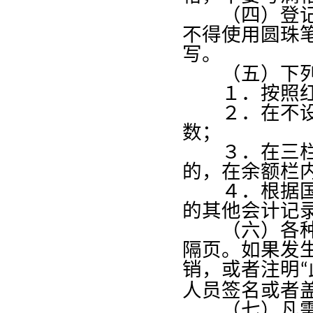
（四）登记帐
不得使用圆珠
写。
（五）下列情
１．按照红字
２．在不设借
数；
３．在三栏式
的，在余额栏
４．根据国家
的其他会计记
（六）各种帐
隔页。如果发
销，或者注明
“
人员签名或者
（七）凡需要