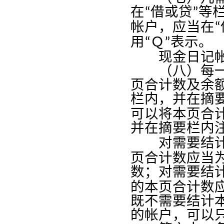
在
借或贷
等
“
”
帐户，应当在
“
用
Ｑ
表示。
“
”
现金日记帐和
（八）每一帐
页合计数及余
栏内，并在摘
可以将本页合
并在摘要栏内
对需要结计
页合计数应当
数；对需要结
的本页合计数
既不需要结计
的帐户，可以