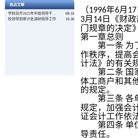
热点文章
（
年
月
1996
6
17
·
学校召开2025年中层领导干 ...
09-16
月
日《财政
3
14
·
校领导到审计处调研指导工作
10-30
门规章的决定
第一章总则
第一条
为
作秩序，提高
计法》的有关
第二条
国
体工商户和其
的规定。
第三条
各
规定，加强会
证会计工作依
第四条
单
导责任。