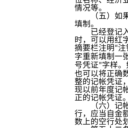
情况等。
（五）如果在
填制。
已经登记入帐
时，可以用红
摘要栏注明
注
“
字重新填制一
号凭证
字样。
”
也可以将正确
整的记帐凭证
现以前年度记
正的记帐凭证
（六）记帐凭
行，应当自金
数上的空行处